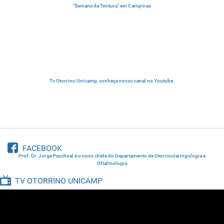
"Semana da Tontura" em Campinas
Otorrinolaringologia - Cabeça e Pescoço
Além do Hospital de Clínicas da Unicamp, a Divisão de Otorrinolaringologia desenv
Tv Otorrino Unicamp, conheça nosso canal no Youtube.
FACEBOOK
Prof. Dr. Jorge Paschoal é o novo chefe do Departamento de Otorrinolaringologia e
Oftalmologia
TV OTORRINO UNICAMP