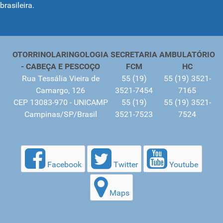
brasileira.
OTORRINOLARINGOLOGIA
SECRETARIA
AMBULATÓRIO
- CABEÇA E PESCOÇO
FCM
HC
Rua Tessália Vieira de
55 (19)
55 (19) 3521-
Camargo, 126
3521-7454
7165
CEP 13083-970 - UNICAMP
55 (19)
55 (19) 3521-
Campinas/SP/Brasil
3521-7523
7524
Facebook
Twitter
Youtube
Maps