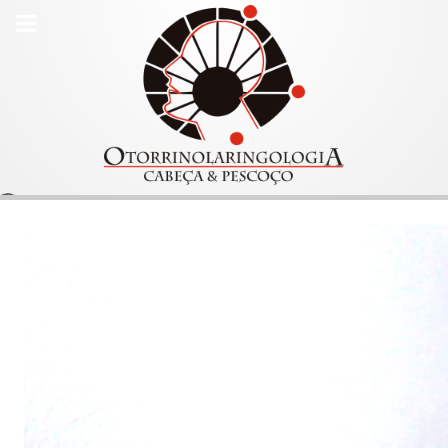
Administração
|
Newsletter – Assine
|
Contato
Pesquisar...