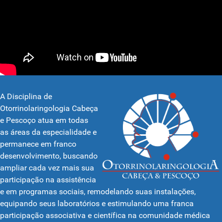
Crescimento Contínuo
A Divisão de Otorrinolaringologia vem crescendo continuamente através da amplia
A Disciplina de
Otorrinolaringologia Cabeça
e Pescoço atua em todas
as áreas da especialidade e
permanece em franco
desenvolvimento, buscando
ampliar cada vez mais sua
participação na assistência
e em programas sociais, remodelando suas instalações,
equipando seus laboratórios e estimulando uma franca
Corpo Docente de Alto Nível
participação associativa e científica na comunidade médica
Com um corpo docente de alto nível, composto por 98% dos professores que possue