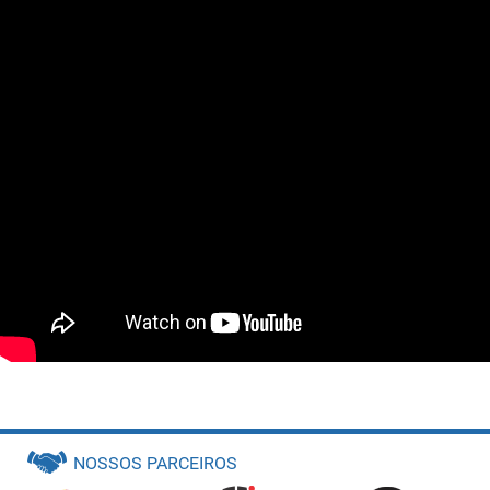
Prêmio para a Rinologia UNICAMP no 27º Congress of The European Rhinologic
Society
Pioneirismo
No Brasil, a divisão é pioneira em algumas técnicas de cirurgias conservadoras no
NOSSOS PARCEIROS